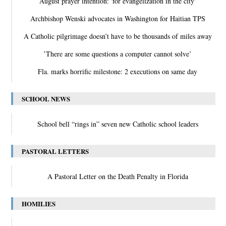
August prayer intention: 'for evangelization in the city'
Archbishop Wenski advocates in Washington for Haitian TPS
A Catholic pilgrimage doesn’t have to be thousands of miles away
‛There are some questions a computer cannot solve’
Fla. marks horrific milestone: 2 executions on same day
SCHOOL NEWS
School bell “rings in” seven new Catholic school leaders
PASTORAL LETTERS
A Pastoral Letter on the Death Penalty in Florida
HOMILIES