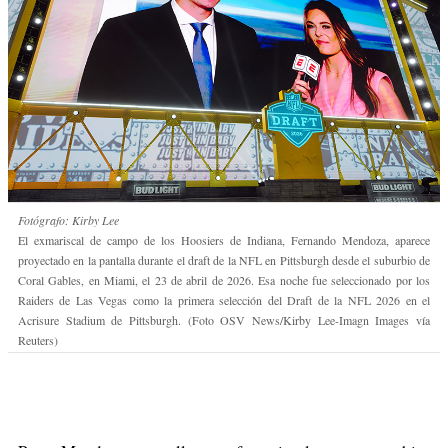
Fotógrafo: Kirby Lee
El exmariscal de campo de los Hoosiers de Indiana, Fernando Mendoza, aparece
proyectado en la pantalla durante el draft de la NFL en Pittsburgh desde el suburbio de
Coral Gables, en Miami, el 23 de abril de 2026. Esa noche fue seleccionado por los
Raiders de Las Vegas como la primera selección del Draft de la NFL 2026 en el
Acrisure Stadium de Pittsburgh. (Foto OSV News/Kirby Lee-Imagn Images vía
Reuters)