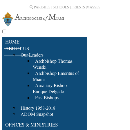
PARISHES | SCHOOLS | PRIESTS |
MASSES
HOME
ABOUT US
Our Leaders
Archbishop Thomas
Wenski
Archbishop Emeritus of
Miami
Auxiliary Bishop
Enrique Delgado
Past Bishops
History 1958-2018
ADOM Snapshot
OFFICES & MINISTRIES